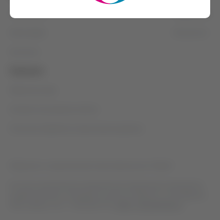
О компании
Неврология
Философия
Онкология
Контакты
Правовое
Обратная связь
Условия пользования сайтом
Политика обработки персональных данных
Общество с ограниченной ответственностью "Эйсай"
В случае нежелательных явлений при применении препаратов
нашей компании, пожалуйста, срочно сообщите о случившемся.
ООО «Эйсай», тел.
+ 7 495 580 70 27
,
Safety_Russia@eisai.ru